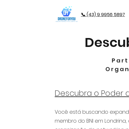
📞 (43) 9 9956 5897
Descub
Part
Organ
Descubra o Poder 
Você está buscando expandi
membro do BNI em Londrina, a