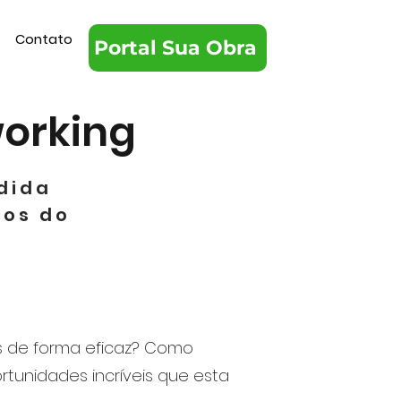
Contato
Portal Sua Obra
working
dida
ios do
s de forma eficaz? Como
tunidades incríveis que esta